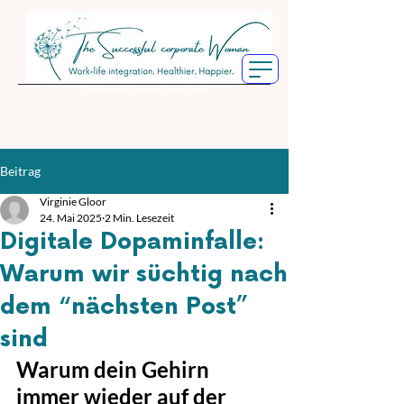
The Successful Corporate Women Circle
Beitrag
Virginie Gloor
24. Mai 2025
2 Min. Lesezeit
Digitale Dopaminfalle:
Warum wir süchtig nach
dem “nächsten Post”
sind
Warum dein Gehirn 
immer wieder auf der 