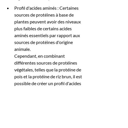
Profil d'acides aminés : Certaines 
sources de protéines à base de 
plantes peuvent avoir des niveaux 
plus faibles de certains acides 
aminés essentiels par rapport aux 
sources de protéines d'origine 
animale. 
Cependant, en combinant 
différentes sources de protéines 
végétales, telles que la protéine de 
pois et la protéine de riz brun, il est 
possible de créer un profil d'acides 
aminés complet comparable à celui 
des sources de protéines d'origine 
animale.
Digestibilité: La digestibilité des 
protéines peut varier en fonction de 
la source et de la méthode de 