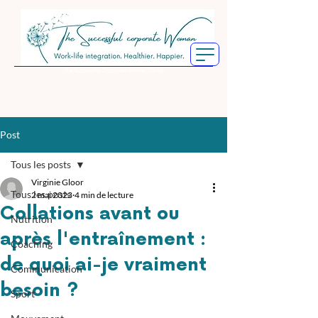
The Successful Corporate Women Circle
Post
Tous les posts
Virginie Gloor
Tous les posts
2 mai 2023
4 min de lecture
Collations avant ou
Nutrition
après l'entraînement :
Coaching
de quoi ai-je vraiment
Communication
besoin ?
Sport