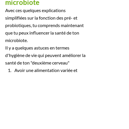
microbiote
Avec ces quelques explications 
simplifIées sur la fonction des pré- et 
probiotiques, tu comprends maintenant 
que tu peux influencer la santé de ton 
microbiote. 
Il y a quelques astuces en termes 
d'hygiène de vie qui peuvent améliorer la 
santé de ton "deuxième cerveau"
Avoir une alimentation variée et 
riches en fibres
Intégrer des aliments probiotiques 
et prébiotiques
S'assurer que son alimentation est 
suffisamment riche en acide gras 
omega 3
Manger lentement et bien 