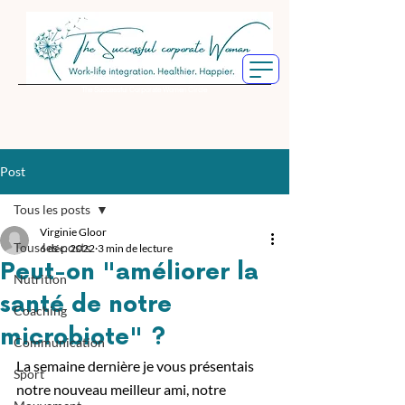
The Successful Corporate Women Circle
Post
Tous les posts
Virginie Gloor
Tous les posts
6 déc. 2022
3 min de lecture
Peut-on "améliorer la
Nutrition
santé de notre
Coaching
microbiote" ?
Communication
La semaine dernière je vous présentais 
Sport
notre nouveau meilleur ami, notre 