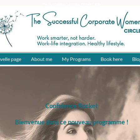
The Successful Corporate Women Circle
velle page
About me
My Programs
Book here
Blo
Confidence Rocket
Bienvenue dans ce nouveau programme !