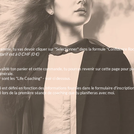
amme, tu vas devoir cliquer sur "Selectionner" dans la formule "Confidence Roc
 tarif est à 0 CHF
(0 €)
validé ton panier et cette commande, tu pourras revenir sur cette page pour pla
générale.
 sont les "Life Coaching" - voir ci dessous.
est défini en fonction des informations fournies dans le formulaire d'inscription
nté lors de la première séance de coaching que tu planifieras avec moi.