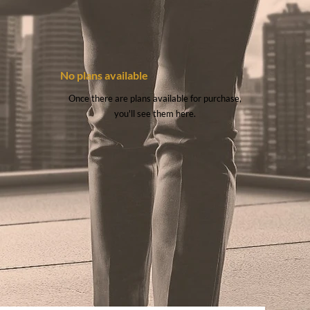
No plans available
Once there are plans available for purchase,
you'll see them here.