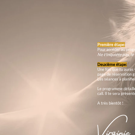
Première étape:
Pour accéder au progr
Ne t'inquiète pas, le
Deuxième étape:
Une fois que tu auras 
page de réservation 
Les séances à planifier
Le programme détaillé 
call. Il te sera prése
A très bientôt !
Virginie