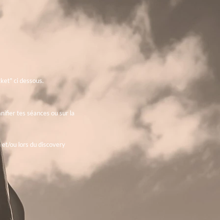
ket" ci dessous.
nifier tes séances ou sur la
 et/ou lors du discovery