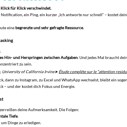
Klick für Klick verschwindet.
otification, ein Ping, ein kurzer „Ich antworte nur schnell“ – kostet dei
ute eine 
begrenzte und sehr gefragte Ressource
.
asking
.
ges Hin- und Herspringen zwischen Aufgaben
. Und jedes Mal braucht dei
nzentriert zu sein.
, University of California Irvine➤ 
Étude complète sur le “attention residu
k, dann zu Instagram, zu Excel und WhatsApp wechselst, bleibt ein soge
ck – und der kostet dich Fokus und Energie.
st
zerreißen deine Aufmerksamkeit. Die Folgen:
tale Tiefe
.
, um Dinge zu erledigen.