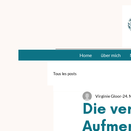
Home
über mich
Tous les posts
Virginie Gloor
24. 
Die ve
Aufme