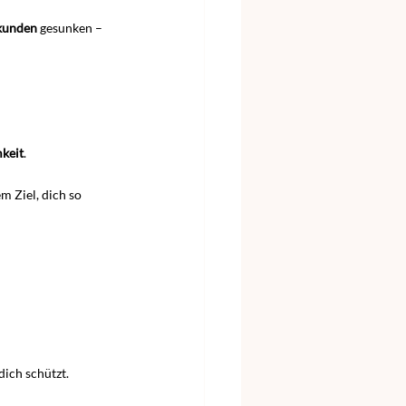
ekunden
 gesunken – 
keit
.
em Ziel, dich so 
ich schützt.