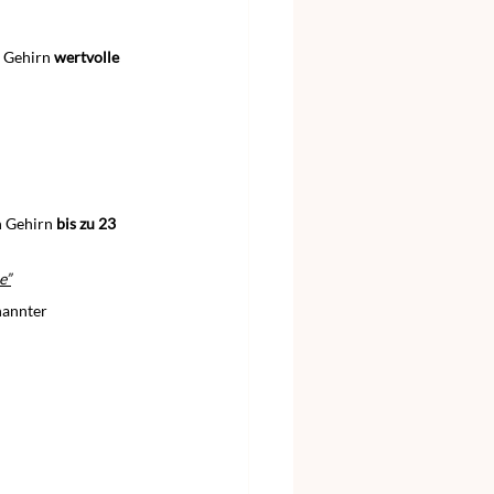
n Gehirn 
wertvolle 
n Gehirn 
bis zu 23 
e”
nannter 