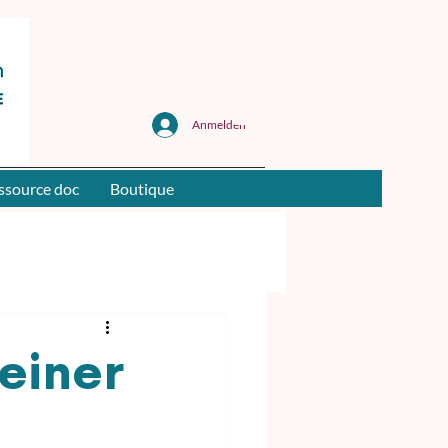
Anmelden
ssource doc
Boutique
einer