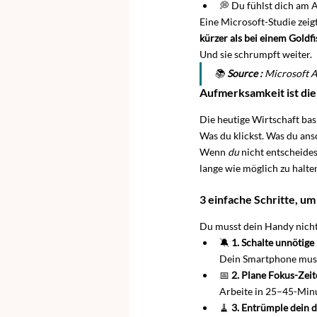
💭 Du fühlst dich am 
Eine Microsoft-Studie zeig
kürzer als bei einem Goldf
Und sie schrumpft weiter.
📚 
Source :
 Microsoft A
Aufmerksamkeit ist di
Die heutige Wirtschaft bas
Was du klickst. Was du ansc
Wenn 
du
 nicht entscheides
lange wie möglich zu halten
3 einfache Schritte, u
Du musst dein Handy nicht
🔕 
1. Schalte unnötig
Dein Smartphone muss 
📅 
2. Plane Fokus-Zeit
Arbeite in 25–45-Minu
🧹 
3. Entrümple dein d