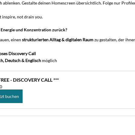
h ablenken. Gestalte deinen Homescreen übersichtlich. Folge nur Profilen
 inspire, not drain you.
e Energie und Konzentration zurück?
auen, einen 
strukturierten Alltag & digitalen Raum
 zu gestalten, der ihne
loses
Discovery Call
ch, Deutsch & Englisch
 möglich
 FREE - DISCOVERY CALL ***
0
tzt buchen