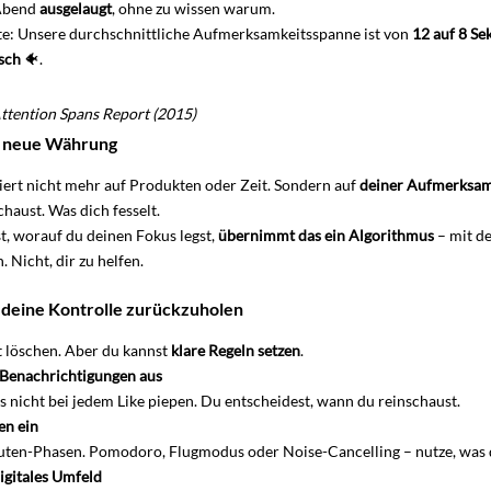
Abend 
ausgelaugt
, ohne zu wissen warum.
te: Unsere durchschnittliche Aufmerksamkeitsspanne ist von 
12 auf 8 S
isch
 🐠.
ttention Spans Report (2015)
e neue Währung
iert nicht mehr auf Produkten oder Zeit. Sondern auf 
deiner Aufmerksam
haust. Was dich fesselt.
t, worauf du deinen Fokus legst, 
übernimmt das ein Algorithmus
 – mit d
. Nicht, dir zu helfen.
m deine Kontrolle zurückzuholen
 löschen. Aber du kannst 
klare Regeln setzen
.
e Benachrichtigungen aus
nicht bei jedem Like piepen. Du entscheidest, wann du reinschaust.
en ein
ten-Phasen. Pomodoro, Flugmodus oder Noise-Cancelling – nutze, was d
igitales Umfeld