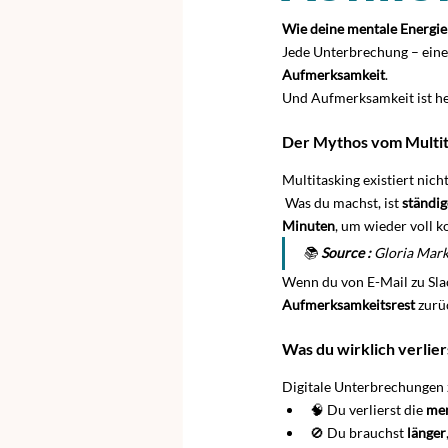
Wie deine mentale Energie 
Jede Unterbrechung – eine N
Aufmerksamkeit
.
Und Aufmerksamkeit ist he
Der Mythos vom Multit
Multitasking existiert nicht
 Was du machst, ist 
ständi
Minuten
, um wieder voll ko
📚 
Source :
 Gloria Mark
Wenn du von E-Mail zu Slac
Aufmerksamkeitsrest
 zurü
Was du wirklich verlier
Digitale Unterbrechungen 
🧠 Du verlierst die 
men
🚫 Du brauchst 
länger