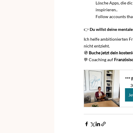
Lösche Apps, die dic
inspirieren.. 
Follow accounts that
👉 Du willst deine mental
Ich helfe ambitionierten Fr
nicht entzieht.
🧭 
Buche jetzt dein kosten
💬 Coaching auf 
Französis
***
3
Je