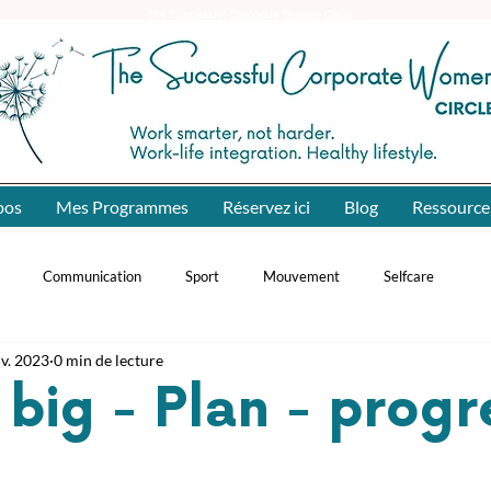
The Successful Corporate Women Circle
pos
Mes Programmes
Réservez ici
Blog
Ressource
Communication
Sport
Mouvement
Selfcare
nv. 2023
0 min de lecture
big - Plan - progre