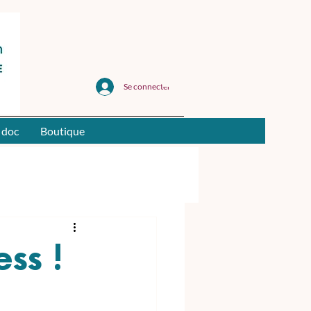
Se connecter
 doc
Boutique
ss !