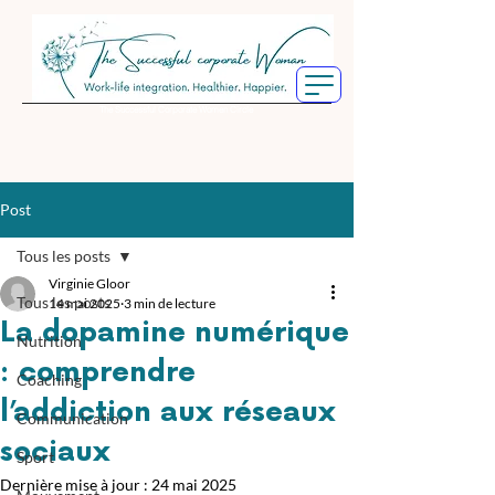
The Successful Corporate Women Circle
Post
Tous les posts
Virginie Gloor
Tous les posts
14 mai 2025
3 min de lecture
La dopamine numérique
Nutrition
: comprendre
Coaching
l’addiction aux réseaux
Communication
sociaux
Sport
Dernière mise à jour :
24 mai 2025