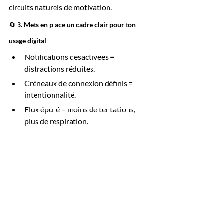
circuits naturels de motivation.
🔄 3. Mets en place un cadre clair pour ton 
usage digital
Notifications désactivées = 
distractions réduites.
Créneaux de connexion définis = 
intentionnalité.
Flux épuré = moins de tentations, 
plus de respiration.
👉 Tu veux que ta dopamine soutienne ton 
ambition (et non qu’elle la sabote) ?
Je t’aide à créer une 
organisation et une 
hygiène de vie alignées avec tes 
objectifs
 — pour que ton énergie mentale 
serve ta vision, pas les algorithmes.