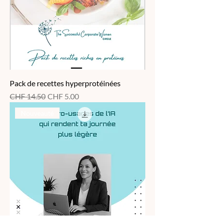
Pack de recettes hyperprotéinées
Standardpreis
Sale-Preis
CHF 14.50
CHF 5.00
Nouveauté