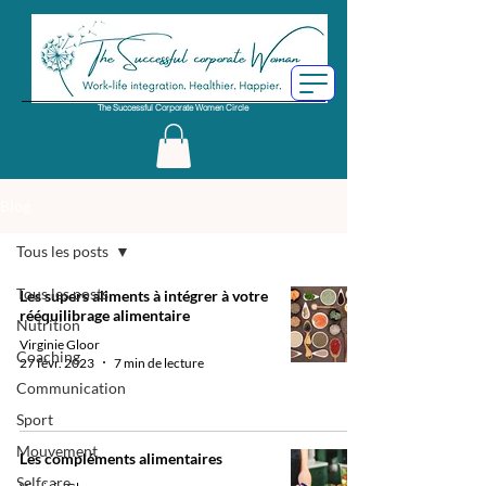
The Successful Corporate Women Circle
Blog
Tous les posts
Tous les posts
Les supers aliments à intégrer à votre
rééquilibrage alimentaire
Nutrition
Virginie Gloor
Coaching
27 févr. 2023
7 min de lecture
Communication
Sport
Mouvement
Les compléments alimentaires
Selfcare